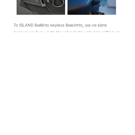
To ISLAND διαθέτει keyless διακόπτη, για να είστε
εναρμονισμένοι με τη τεχνολογία του σήμερα καθώς και
θύρα USB για να φορτίζετε το κινητό σας ή ότι άλλη
συσκευή θέλετε on the go. Ενώ η σέλα ξεκλειδώνει με
κουμπί για ευκολότερη πρόσβαση.
Ο κεντρικός διακόπτης keyless προσφέρει την ασφάλεια
να μη έχετε τα κλειδιά σας έξω με φόβο να τα χάσετε ή
ξεχάσετε και προσφέρει κλείδωμα/ξεκλείδωμα και
κουμπί για άμεση πρόσβαση στη σέλα και στη τάπα του
ρεζερβουάρ.
DESIGN