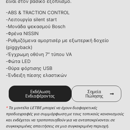
είναι στον βασικό εξοπλισμό.
-ABS & TRACTION CONTROL
-Λειτουργία silent start
-Μονάδα ψεκασμού Bosch
-Φρένα NISSIN
-Ρυθμιζόμενα αμορτισέρ με εξωτερική δοχείο
(piggyback)
-‘Εγχρωμη οθόνη 7″ τύπου VA
-Φώτα LED
-Θύρα φόρτισης USB
-Ένδειξη πίεσης ελαστικών
Εκδήλωση
Σημεία
Ενδιαφέροντος
Πώλησης
*
Τα μοντέλα LETBE μπορεί να έχουν διαφορετικές
προδιαγραφές για συμμόρφωση με τους τοπικούς κανονισμούς
και ενδέχεται να τροποποιηθούν για να ανταποκρίνονται σε
συγκεκριμένες απαιτήσεις σε μια συγκεκριμένη περιοχή.